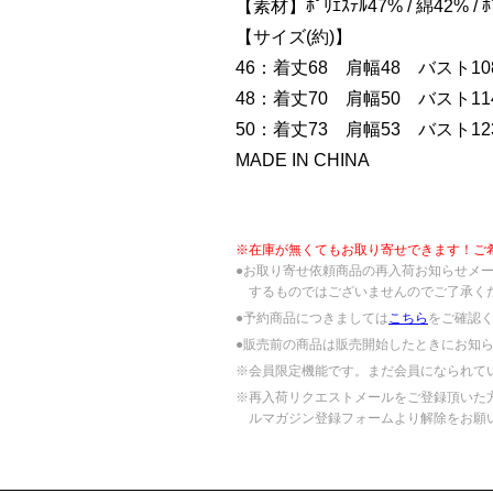
【素材】ﾎﾟﾘｴｽﾃﾙ47% / 綿42% / ﾎ
【サイズ(約)】
46：着丈68 肩幅48 バスト108
48：着丈70 肩幅50 バスト114
50：着丈73 肩幅53 バスト123
MADE IN CHINA
※在庫が無くてもお取り寄せできます！ご
●お取り寄せ依頼商品の再入荷お知らせメ
するものではございませんのでご了承く
●予約商品につきましては
こちら
をご確認
●販売前の商品は販売開始したときにお知
※会員限定機能です。まだ会員になられて
※再入荷リクエストメールをご登録頂いた
ルマガジン登録フォームより解除をお願