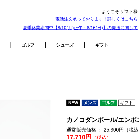
ようこそ ゲスト様
電話注文承っております！詳しくは
こちら
夏季休業期間中【8/10(月)正午～8/16(日)】の発送に関して
ゴルフ
シューズ
ギフト
NEW
メンズ
ゴルフ
ギフト
カノコダンボール/エンボ
通常販売価格 ： 25,300円
（税込
17,710円
（税込）