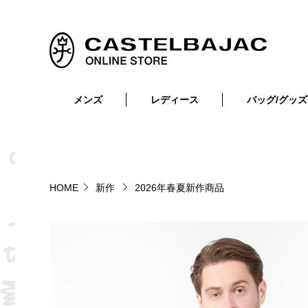
メンズ
レディース
バッグ/グッズ
小物
トップス
ショルダーバッグ
メンズウェア
トップス
ボトムス
ボディ・ウエストバッグ
レディースウェア
ボトムス
小物
セカンド・クラッチバッグ
ゴルフアイテム
HOME
新作
2026年春夏新作商品
バッグ
バッグ
ビジネス・トートバッグ
リュック・ボストン・キャリー
財布・小物
ベルト
靴