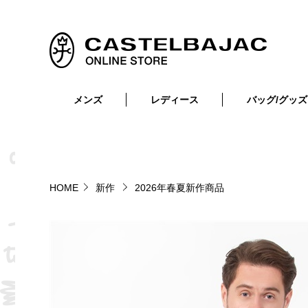
メンズ
レディース
バッグ/グッズ
小物
トップス
ショルダーバッグ
メンズウェア
トップス
ボトムス
ボディ・ウエストバッグ
レディースウェア
ボトムス
小物
セカンド・クラッチバッグ
ゴルフアイテム
HOME
新作
2026年春夏新作商品
バッグ
バッグ
ビジネス・トートバッグ
リュック・ボストン・キャリー
財布・小物
ベルト
靴