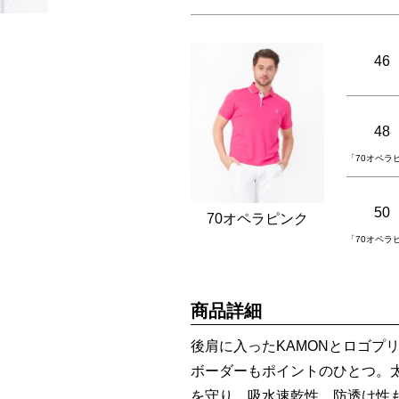
46
48
「70オペラ
50
70オペラピンク
「70オペラ
商品詳細
後肩に入ったKAMONとロゴプ
ボーダーもポイントのひとつ。
を守り、吸水速乾性、防透け性も兼