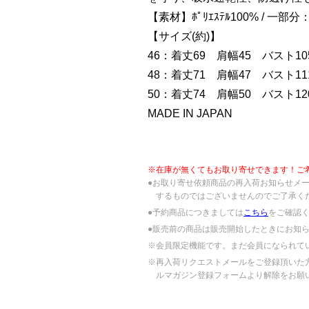
【素材】ﾎﾟﾘｴｽﾃﾙ100% / 一部分：
【サイズ(約)】
46：着丈69 肩幅45 バスト10
48：着丈71 肩幅47 バスト11
50：着丈74 肩幅50 バスト12
MADE IN JAPAN
※在庫が無くてもお取り寄せできます！ご
●お取り寄せ依頼商品の再入荷お知らせメ
するものではございませんのでご了承く
●予約商品につきましては
こちら
をご確認
●販売前の商品は販売開始したときにお知
※会員限定機能です。まだ会員になられて
※再入荷リクエストメールをご登録頂いた
ルマガジン登録フォームより解除をお願