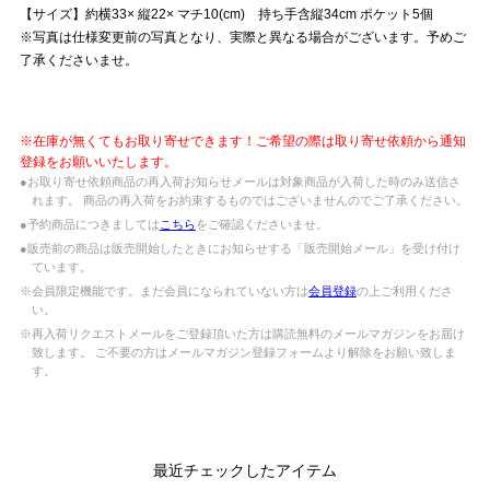
【サイズ】約横33× 縦22× マチ10(cm) 持ち手含縦34cm ポケット5個
※写真は仕様変更前の写真となり、実際と異なる場合がございます。予めご
了承くださいませ。
※在庫が無くてもお取り寄せできます！ご希望の際は取り寄せ依頼から通知
登録をお願いいたします。
●お取り寄せ依頼商品の再入荷お知らせメールは対象商品が入荷した時のみ送信さ
れます。 商品の再入荷をお約束するものではございませんのでご了承ください。
●予約商品につきましては
こちら
をご確認くださいませ。
●販売前の商品は販売開始したときにお知らせする「販売開始メール」を受け付け
ています。
※会員限定機能です。まだ会員になられていない方は
会員登録
の上ご利用くださ
い。
※再入荷リクエストメールをご登録頂いた方は購読無料のメールマガジンをお届け
致します。 ご不要の方はメールマガジン登録フォームより解除をお願い致しま
す。
最近チェックしたアイテム