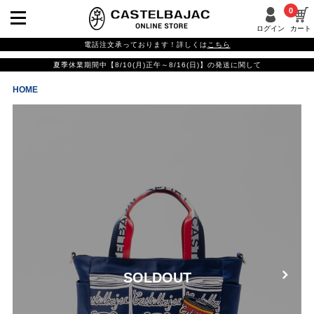
0
ログイン
カート
電話注文承っております！詳しくは
こちら
夏季休業期間中【8/10(月)正午～8/16(日)】の発送に関して
HOME
SOLDOUT