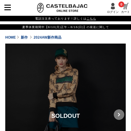
0
ログイン
カート
電話注文承っております！詳しくは
こちら
夏季休業期間中【8/10(月)正午～8/16(日)】の発送に関して
HOME
新作
2024AW新作商品
SOLDOUT