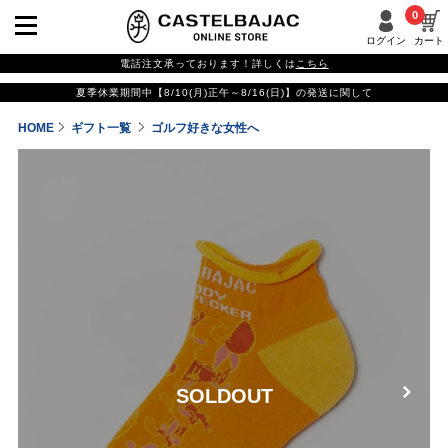
0
ログイン
カート
電話注文承っております！詳しくは
こちら
夏季休業期間中【8/10(月)正午～8/16(日)】の発送に関して
HOME
ギフト一覧
ゴルフ好きな女性へ
SOLDOUT