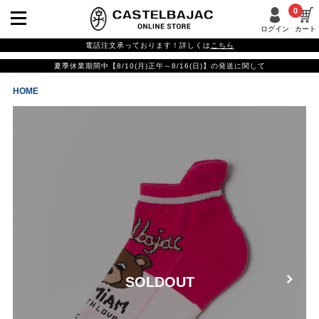
0
ログイン
カート
電話注文承っております！詳しくは
こちら
夏季休業期間中【8/10(月)正午～8/16(日)】の発送に関して
HOME
SOLDOUT