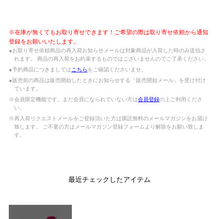
※在庫が無くてもお取り寄せできます！ご希望の際は取り寄せ依頼から通知
登録をお願いいたします。
●お取り寄せ依頼商品の再入荷お知らせメールは対象商品が入荷した時のみ送信さ
れます。 商品の再入荷をお約束するものではございませんのでご了承ください。
●予約商品につきましては
こちら
をご確認くださいませ。
●販売前の商品は販売開始したときにお知らせする「販売開始メール」を受け付け
ています。
※会員限定機能です。まだ会員になられていない方は
会員登録
の上ご利用くださ
い。
※再入荷リクエストメールをご登録頂いた方は購読無料のメールマガジンをお届け
致します。 ご不要の方はメールマガジン登録フォームより解除をお願い致しま
す。
最近チェックしたアイテム