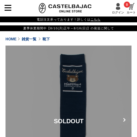
0
ログイン
カート
電話注文承っております！詳しくは
こちら
夏季休業期間中【8/10(月)正午～8/16(日)】の発送に関して
HOME
雑貨一覧
靴下
SOLDOUT