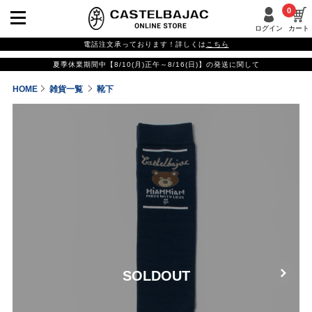
0
ログイン
カート
電話注文承っております！詳しくは
こちら
夏季休業期間中【8/10(月)正午～8/16(日)】の発送に関して
HOME
雑貨一覧
靴下
SOLDOUT