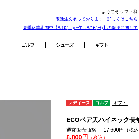
ようこそ ゲスト様
電話注文承っております！詳しくは
こちら
夏季休業期間中【8/10(月)正午～8/16(日)】の発送に関して
ゴルフ
シューズ
ギフト
レディース
ゴルフ
ギフト
ECOベア天ハイネック長
通常販売価格 ： 17,600円
（税込
8,800円
（税込）