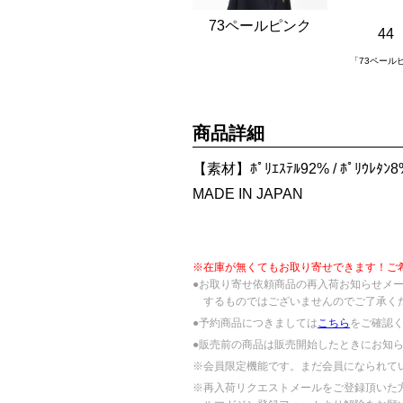
73ペールピンク
44
「73ペール
商品詳細
【素材】ﾎﾟﾘｴｽﾃﾙ92% / ﾎﾟﾘｳﾚﾀﾝ8
MADE IN JAPAN
※在庫が無くてもお取り寄せできます！ご
●お取り寄せ依頼商品の再入荷お知らせメ
するものではございませんのでご了承く
●予約商品につきましては
こちら
をご確認
●販売前の商品は販売開始したときにお知
※会員限定機能です。まだ会員になられて
※再入荷リクエストメールをご登録頂いた