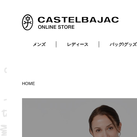
メンズ
レディース
バッグ/グッズ
小物
トップス
ショルダーバッグ
メンズウェア
トップス
ボトムス
ボディ・ウエストバッグ
レディースウェア
ボトムス
小物
セカンド・クラッチバッグ
ゴルフアイテム
HOME
バッグ
バッグ
ビジネス・トートバッグ
リュック・ボストン・キャリー
財布・小物
ベルト
靴