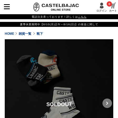
0
ログイン
カート
電話注文承っております！詳しくは
こちら
夏季休業期間中【8/10(月)正午～8/16(日)】の発送に関して
HOME
雑貨一覧
靴下
SOLDOUT