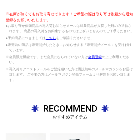
※在庫が無くてもお取り寄せできます！ご希望の際は取り寄せ依頼から通知
登録をお願いいたします。
●お取り寄せ依頼商品の再入荷お知らせメールは対象商品が入荷した時のみ送信さ
れます。 商品の再入荷をお約束するものではございませんのでご了承ください。
●予約商品につきましては
こちら
をご確認くださいませ。
●販売前の商品は販売開始したときにお知らせする「販売開始メール」を受け付け
ています。
※会員限定機能です。まだ会員になられていない方は
会員登録
の上ご利用くださ
い。
※再入荷リクエストメールをご登録頂いた方は購読無料のメールマガジンをお届け
致します。 ご不要の方はメールマガジン登録フォームより解除をお願い致しま
す。
RECOMMEND
おすすめアイテム