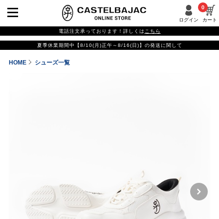
0
ログイン
カート
電話注文承っております！詳しくは
こちら
夏季休業期間中【8/10(月)正午～8/16(日)】の発送に関して
HOME
シューズ一覧