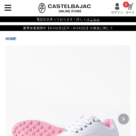
0
ログイン
カート
電話注文承っております！詳しくは
こちら
夏季休業期間中【8/10(月)正午～8/16(日)】の発送に関して
HOME