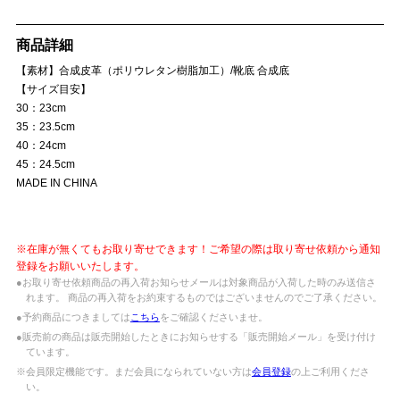
商品詳細
【素材】合成皮革（ポリウレタン樹脂加工）/靴底 合成底
【サイズ目安】
30：23cm
35：23.5cm
40：24cm
45：24.5cm
MADE IN CHINA
※在庫が無くてもお取り寄せできます！ご希望の際は取り寄せ依頼から通知
登録をお願いいたします。
●お取り寄せ依頼商品の再入荷お知らせメールは対象商品が入荷した時のみ送信さ
れます。 商品の再入荷をお約束するものではございませんのでご了承ください。
●予約商品につきましては
こちら
をご確認くださいませ。
●販売前の商品は販売開始したときにお知らせする「販売開始メール」を受け付け
ています。
※会員限定機能です。まだ会員になられていない方は
会員登録
の上ご利用くださ
い。