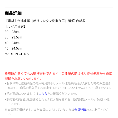
商品詳細
【素材】合成皮革（ポリウレタン樹脂加工）/靴底 合成底
【サイズ目安】
30：23cm
35：23.5cm
40：24cm
45：24.5cm
MADE IN CHINA
※在庫が無くてもお取り寄せできます！ご希望の際は取り寄せ依頼から通知
登録をお願いいたします。
●お取り寄せ依頼商品の再入荷お知らせメールは対象商品が入荷した時のみ送信さ
れます。 商品の再入荷をお約束するものではございませんのでご了承ください。
●予約商品につきましては
こちら
をご確認くださいませ。
●販売前の商品は販売開始したときにお知らせする「販売開始メール」を受け付け
ています。
※会員限定機能です。まだ会員になられていない方は
会員登録
の上ご利用くださ
い。