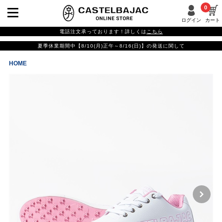
0
ログイン
カート
電話注文承っております！詳しくは
こちら
夏季休業期間中【8/10(月)正午～8/16(日)】の発送に関して
HOME