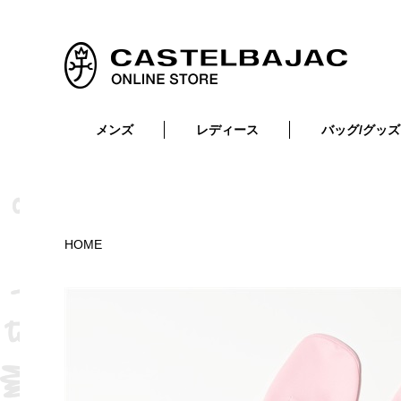
メンズ
レディース
バッグ/グッズ
小物
トップス
ショルダーバッグ
メンズウェア
トップス
ボトムス
ボディ・ウエストバッグ
レディースウェア
ボトムス
小物
セカンド・クラッチバッグ
ゴルフアイテム
HOME
バッグ
バッグ
ビジネス・トートバッグ
リュック・ボストン・キャリー
財布・小物
ベルト
靴