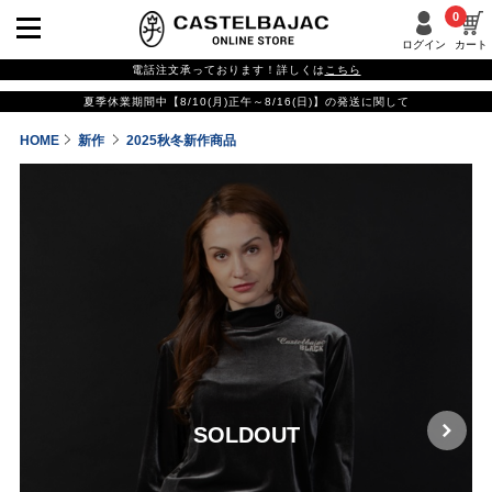
0
ログイン
カート
電話注文承っております！詳しくは
こちら
夏季休業期間中【8/10(月)正午～8/16(日)】の発送に関して
HOME
新作
2025秋冬新作商品
SOLDOUT