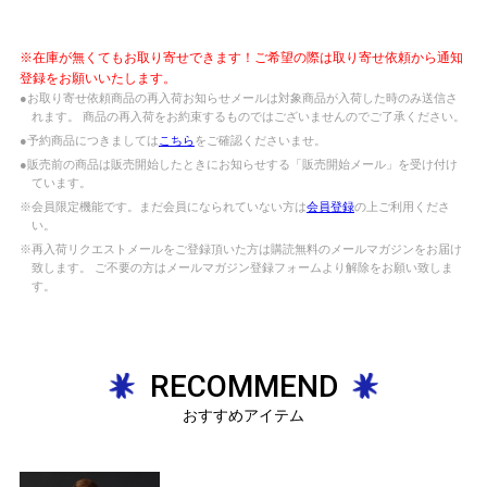
※在庫が無くてもお取り寄せできます！ご希望の際は取り寄せ依頼から通知
登録をお願いいたします。
●お取り寄せ依頼商品の再入荷お知らせメールは対象商品が入荷した時のみ送信さ
れます。 商品の再入荷をお約束するものではございませんのでご了承ください。
●予約商品につきましては
こちら
をご確認くださいませ。
●販売前の商品は販売開始したときにお知らせする「販売開始メール」を受け付け
ています。
※会員限定機能です。まだ会員になられていない方は
会員登録
の上ご利用くださ
い。
※再入荷リクエストメールをご登録頂いた方は購読無料のメールマガジンをお届け
致します。 ご不要の方はメールマガジン登録フォームより解除をお願い致しま
す。
RECOMMEND
おすすめアイテム