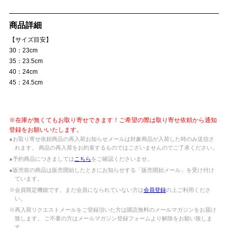
商品詳細
【サイズ目安】
30：23cm
35：23.5cm
40：24cm
45：24.5cm
※在庫が無くてもお取り寄せできます！ご希望の際は取り寄せ依頼から通知
登録をお願いいたします。
●お取り寄せ依頼商品の再入荷お知らせメールは対象商品が入荷した時のみ送信さ
れます。 商品の再入荷をお約束するものではございませんのでご了承ください。
●予約商品につきましては
こちら
をご確認くださいませ。
●販売前の商品は販売開始したときにお知らせする「販売開始メール」を受け付け
ています。
※会員限定機能です。まだ会員になられていない方は
会員登録
の上ご利用くださ
い。
※再入荷リクエストメールをご登録頂いた方は購読無料のメールマガジンをお届け
致します。 ご不要の方はメールマガジン登録フォームより解除をお願い致しま
す。