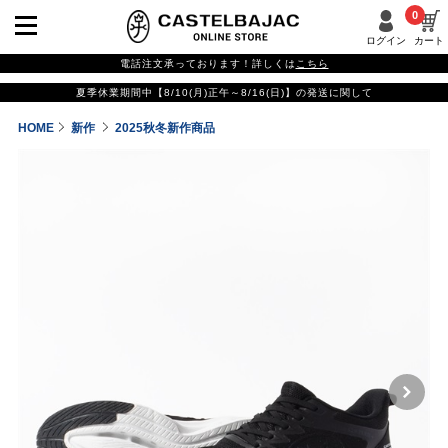
0
ログイン
カート
電話注文承っております！詳しくは
こちら
夏季休業期間中【8/10(月)正午～8/16(日)】の発送に関して
HOME
新作
2025秋冬新作商品