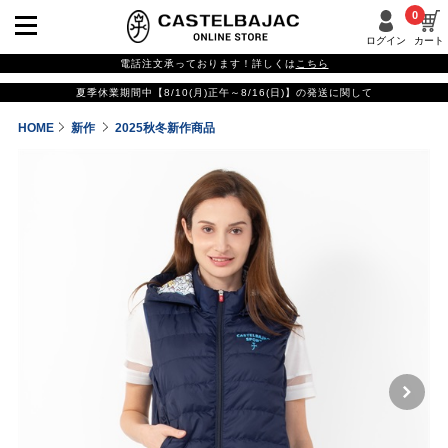
0
ログイン
カート
電話注文承っております！詳しくは
こちら
夏季休業期間中【8/10(月)正午～8/16(日)】の発送に関して
HOME
新作
2025秋冬新作商品