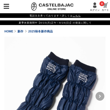
0
ログイン
カート
電話注文承っております！詳しくは
こちら
夏季休業期間中【8/10(月)正午～8/16(日)】の発送に関して
HOME
新作
2025秋冬新作商品