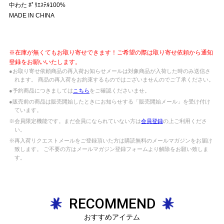
中わた ﾎﾟﾘｴｽﾃﾙ100%
MADE IN CHINA
※在庫が無くてもお取り寄せできます！ご希望の際は取り寄せ依頼から通知
登録をお願いいたします。
●お取り寄せ依頼商品の再入荷お知らせメールは対象商品が入荷した時のみ送信さ
れます。 商品の再入荷をお約束するものではございませんのでご了承ください。
●予約商品につきましては
こちら
をご確認くださいませ。
●販売前の商品は販売開始したときにお知らせする「販売開始メール」を受け付け
ています。
※会員限定機能です。まだ会員になられていない方は
会員登録
の上ご利用くださ
い。
※再入荷リクエストメールをご登録頂いた方は購読無料のメールマガジンをお届け
致します。 ご不要の方はメールマガジン登録フォームより解除をお願い致しま
す。
RECOMMEND
おすすめアイテム