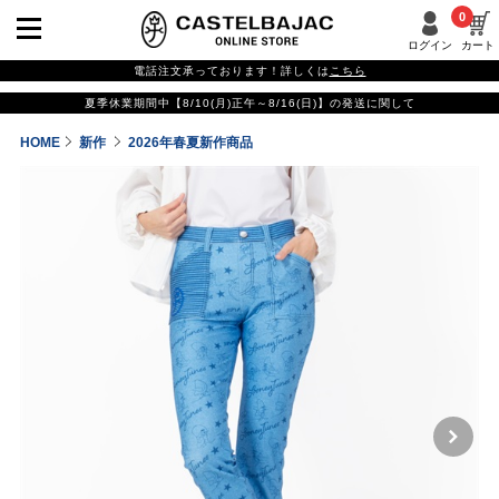
0
ログイン
カート
電話注文承っております！詳しくは
こちら
夏季休業期間中【8/10(月)正午～8/16(日)】の発送に関して
HOME
新作
2026年春夏新作商品