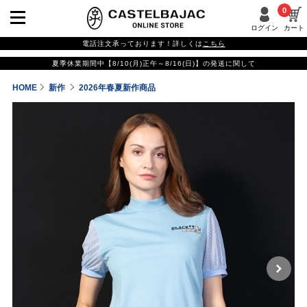
0
ログイン
カート
電話注文承っております！詳しくは
こちら
夏季休業期間中【8/10(月)正午～8/16(日)】の発送に関して
HOME
新作
2026年春夏新作商品