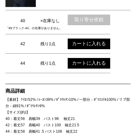
取り寄せ依頼
40
×在庫なし
「99ブラック-40」の在庫がありません。
カートに入れる
42
残り1点
カートに入れる
44
残り1点
商品詳細
【素材】 ﾅｲﾛﾝ52% / ﾚｰﾖﾝ38% / ﾎﾟﾘｳﾚﾀﾝ10% / 一部分：ﾎﾟﾘｴｽﾃﾙ100% / リブ部
分：綿91% / ﾎﾟﾘｳﾚﾀﾝ9%
【サイズ(約)】
40：着丈56 肩幅39 バスト96 袖丈21
42：着丈57 肩幅40 バスト100 袖丈21.5
44：着丈58 肩幅41 .5 バスト106 袖丈22