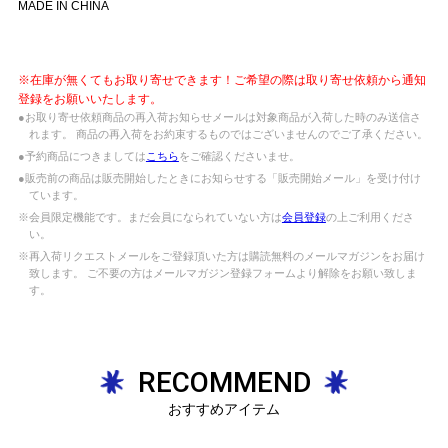
MADE IN CHINA
※在庫が無くてもお取り寄せできます！ご希望の際は取り寄せ依頼から通知
登録をお願いいたします。
●お取り寄せ依頼商品の再入荷お知らせメールは対象商品が入荷した時のみ送信さ
れます。 商品の再入荷をお約束するものではございませんのでご了承ください。
●予約商品につきましては
こちら
をご確認くださいませ。
●販売前の商品は販売開始したときにお知らせする「販売開始メール」を受け付け
ています。
※会員限定機能です。まだ会員になられていない方は
会員登録
の上ご利用くださ
い。
※再入荷リクエストメールをご登録頂いた方は購読無料のメールマガジンをお届け
致します。 ご不要の方はメールマガジン登録フォームより解除をお願い致しま
す。
RECOMMEND
おすすめアイテム