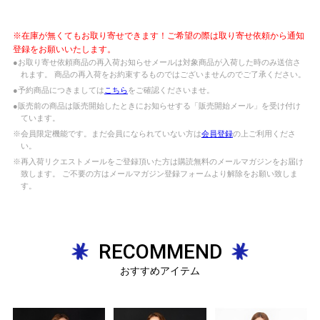
※在庫が無くてもお取り寄せできます！ご希望の際は取り寄せ依頼から通知
登録をお願いいたします。
●お取り寄せ依頼商品の再入荷お知らせメールは対象商品が入荷した時のみ送信さ
れます。 商品の再入荷をお約束するものではございませんのでご了承ください。
●予約商品につきましては
こちら
をご確認くださいませ。
●販売前の商品は販売開始したときにお知らせする「販売開始メール」を受け付け
ています。
※会員限定機能です。まだ会員になられていない方は
会員登録
の上ご利用くださ
い。
※再入荷リクエストメールをご登録頂いた方は購読無料のメールマガジンをお届け
致します。 ご不要の方はメールマガジン登録フォームより解除をお願い致しま
す。
RECOMMEND
おすすめアイテム