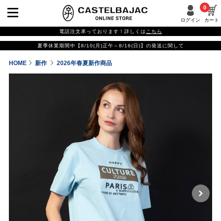
0
ログイン
カート
電話注文承っております！詳しくは
こちら
夏季休業期間中【8/10(月)正午～8/16(日)】の発送に関して
HOME
新作
2026年春夏新作商品