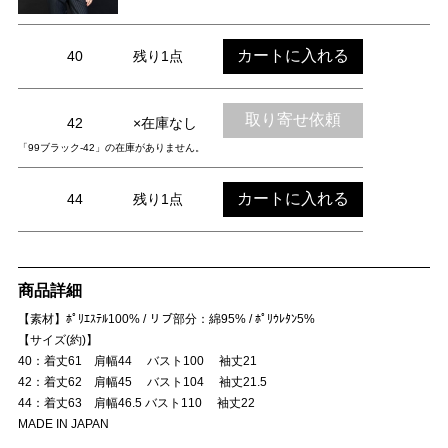
カートに入れる
40
残り1点
取り寄せ依頼
42
×在庫なし
「99ブラック-42」の在庫がありません。
カートに入れる
44
残り1点
商品詳細
【素材】ﾎﾟﾘｴｽﾃﾙ100% / リブ部分：綿95% / ﾎﾟﾘｳﾚﾀﾝ5%
【サイズ(約)】
40：着丈61 肩幅44 バスト100 袖丈21
42：着丈62 肩幅45 バスト104 袖丈21.5
44：着丈63 肩幅46.5 バスト110 袖丈22
MADE IN JAPAN