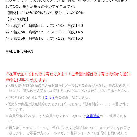
してGOLF用と活用度の高いアイテムです。
【素材】ﾎﾟﾘｴｽﾃﾙ100% / ﾌﾛｯｷｰ部分： ﾚｰﾖﾝ100%
【サイズ(約)】
40：着丈57 肩幅51.5 バスト108 袖丈14.0
42：着丈58 肩幅52.5 バスト112 袖丈14.5
44：着丈59 肩幅54.0 バスト118 袖丈15.0
MADE IN JAPAN
※在庫が無くてもお取り寄せできます！ご希望の際は取り寄せ依頼から通知
登録をお願いいたします。
●お取り寄せ依頼商品の再入荷お知らせメールは対象商品が入荷した時のみ送信さ
れます。 商品の再入荷をお約束するものではございませんのでご了承ください。
●予約商品につきましては
こちら
をご確認くださいませ。
●販売前の商品は販売開始したときにお知らせする「販売開始メール」を受け付け
ています。
※会員限定機能です。まだ会員になられていない方は
会員登録
の上ご利用くださ
い。
※再入荷リクエストメールをご登録頂いた方は購読無料のメールマガジンをお届け
致します。 ご不要の方はメールマガジン登録フォームより解除をお願い致しま