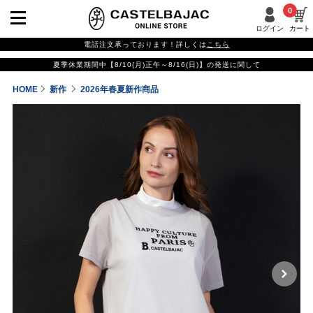
0
ログイン
カート
電話注文承っております！詳しくは
こちら
夏季休業期間中【8/10(月)正午～8/16(日)】の発送に関して
HOME
新作
2026年春夏新作商品