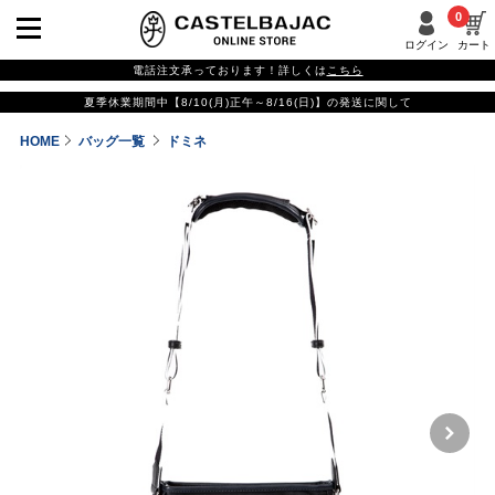
0
ログイン
カート
電話注文承っております！詳しくは
こちら
夏季休業期間中【8/10(月)正午～8/16(日)】の発送に関して
HOME
バッグ一覧
ドミネ