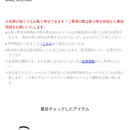
※在庫が無くてもお取り寄せできます！ご希望の際は取り寄せ依頼から通知
登録をお願いいたします。
●お取り寄せ依頼商品の再入荷お知らせメールは対象商品が入荷した時のみ送信さ
れます。 商品の再入荷をお約束するものではございませんのでご了承ください。
●予約商品につきましては
こちら
をご確認くださいませ。
●販売前の商品は販売開始したときにお知らせする「販売開始メール」を受け付け
ています。
※会員限定機能です。まだ会員になられていない方は
会員登録
の上ご利用くださ
い。
※再入荷リクエストメールをご登録頂いた方は購読無料のメールマガジンをお届け
致します。 ご不要の方はメールマガジン登録フォームより解除をお願い致しま
す。
最近チェックしたアイテム