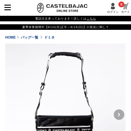
0
ログイン
カート
電話注文承っております！詳しくは
こちら
夏季休業期間中【8/10(月)正午～8/16(日)】の発送に関して
HOME
バッグ一覧
ドミネ