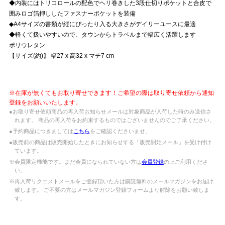
◆内装にはトリコロールの配色でヘリ巻きした3段仕切りポケットと合皮で
囲みロゴ箔押ししたファスナーポケットを装備
◆A4サイズの書類が縦にぴったり入る大きさがデイリーユースに最適
◆軽くて扱いやすいので、タウンからトラベルまで幅広く活躍します
ポリウレタン
【サイズ(約)】 幅27 x 高32 x マチ7 cm
※在庫が無くてもお取り寄せできます！ご希望の際は取り寄せ依頼から通知
登録をお願いいたします。
●お取り寄せ依頼商品の再入荷お知らせメールは対象商品が入荷した時のみ送信さ
れます。 商品の再入荷をお約束するものではございませんのでご了承ください。
●予約商品につきましては
こちら
をご確認くださいませ。
●販売前の商品は販売開始したときにお知らせする「販売開始メール」を受け付け
ています。
※会員限定機能です。まだ会員になられていない方は
会員登録
の上ご利用くださ
い。
※再入荷リクエストメールをご登録頂いた方は購読無料のメールマガジンをお届け
致します。 ご不要の方はメールマガジン登録フォームより解除をお願い致しま
す。