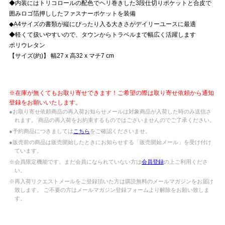
◆内装にはトリコロールの配色でヘリ巻きした3段仕切りポケットと合皮で
囲みロゴ箔押ししたファスナーポケットを装備
◆A4サイズの書類が縦にぴったり入る大きさがデイリーユースに最適
◆軽くて扱いやすいので、タウンからトラベルまで幅広く活躍します
ポリウレタン
【サイズ(約)】 幅27 x 高32 x マチ7 cm
※在庫が無くてもお取り寄せできます！ご希望の際は取り寄せ依頼から通知
登録をお願いいたします。
●お取り寄せ依頼商品の再入荷お知らせメールは対象商品が入荷した時のみ送信さ
れます。 商品の再入荷をお約束するものではございませんのでご了承ください。
●予約商品につきましては
こちら
をご確認くださいませ。
●販売前の商品は販売開始したときにお知らせする「販売開始メール」を受け付け
ています。
※会員限定機能です。まだ会員になられていない方は
会員登録
の上ご利用くださ
い。
※再入荷リクエストメールをご登録頂いた方は購読無料のメールマガジンをお届け
致します。 ご不要の方はメールマガジン登録フォームより解除をお願い致しま
す。