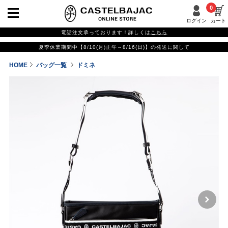
0
ログイン
カート
電話注文承っております！詳しくは
こちら
夏季休業期間中【8/10(月)正午～8/16(日)】の発送に関して
HOME
バッグ一覧
ドミネ