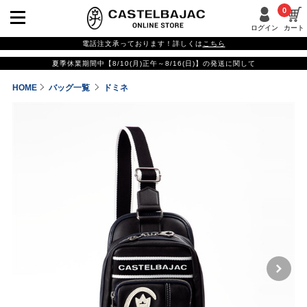
0
ログイン
カート
電話注文承っております！詳しくは
こちら
夏季休業期間中【8/10(月)正午～8/16(日)】の発送に関して
HOME
バッグ一覧
ドミネ