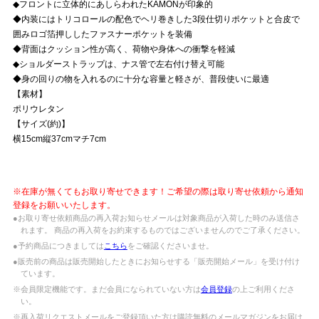
◆フロントに立体的にあしらわれたKAMONが印象的
◆内装にはトリコロールの配色でヘリ巻きした3段仕切りポケットと合皮で
囲みロゴ箔押ししたファスナーポケットを装備
◆背面はクッション性が高く、荷物や身体への衝撃を軽減
◆ショルダーストラップは、ナス管で左右付け替え可能
◆身の回りの物を入れるのに十分な容量と軽さが、普段使いに最適
【素材】
ポリウレタン
【サイズ(約)】
横15cm縦37cmマチ7cm
※在庫が無くてもお取り寄せできます！ご希望の際は取り寄せ依頼から通知
登録をお願いいたします。
●お取り寄せ依頼商品の再入荷お知らせメールは対象商品が入荷した時のみ送信さ
れます。 商品の再入荷をお約束するものではございませんのでご了承ください。
●予約商品につきましては
こちら
をご確認くださいませ。
●販売前の商品は販売開始したときにお知らせする「販売開始メール」を受け付け
ています。
※会員限定機能です。まだ会員になられていない方は
会員登録
の上ご利用くださ
い。
※再入荷リクエストメールをご登録頂いた方は購読無料のメールマガジンをお届け