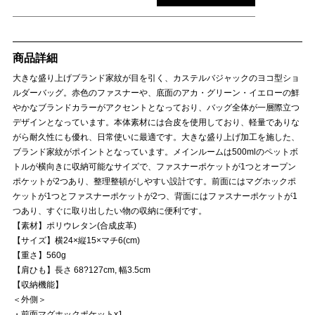
商品詳細
大きな盛り上げブランド家紋が目を引く、カステルバジャックのヨコ型ショ
ルダーバッグ。赤色のファスナーや、底面のアカ・グリーン・イエローの鮮
やかなブランドカラーがアクセントとなっており、バッグ全体が一層際立つ
デザインとなっています。本体素材には合皮を使用しており、軽量でありな
がら耐久性にも優れ、日常使いに最適です。大きな盛り上げ加工を施した、
ブランド家紋がポイントとなっています。メインルームは500mlのペットボ
トルが横向きに収納可能なサイズで、ファスナーポケットが1つとオープン
ポケットが2つあり、整理整頓がしやすい設計です。前面にはマグホックポ
ケットが1つとファスナーポケットが2つ、背面にはファスナーポケットが1
つあり、すぐに取り出したい物の収納に便利です。
【素材】ポリウレタン(合成皮革)
【サイズ】横24×縦15×マチ6(cm)
【重さ】560g
【肩ひも】長さ 68?127cm, 幅3.5cm
【収納機能】
＜外側＞
・前面マグホックポケットx1