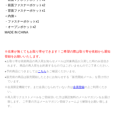
・前面ファスナーポケットx2
・背面ファスナーポケットx1
＜内側＞
・ファスナーポケットx1
・オープンポケットx2
MADE IN CHINA
※在庫が無くてもお取り寄せできます！ご希望の際は取り寄せ依頼から通知
登録をお願いいたします。
●お取り寄せ依頼商品の再入荷お知らせメールは対象商品が入荷した時のみ送信さ
れます。 商品の再入荷をお約束するものではございませんのでご了承ください。
●予約商品につきましては
こちら
をご確認くださいませ。
●販売前の商品は販売開始したときにお知らせする「販売開始メール」を受け付け
ています。
※会員限定機能です。まだ会員になられていない方は
会員登録
の上ご利用くださ
い。
※再入荷リクエストメールをご登録頂いた方は購読無料のメールマガジンをお届け
致します。 ご不要の方はメールマガジン登録フォームより解除をお願い致しま
す。