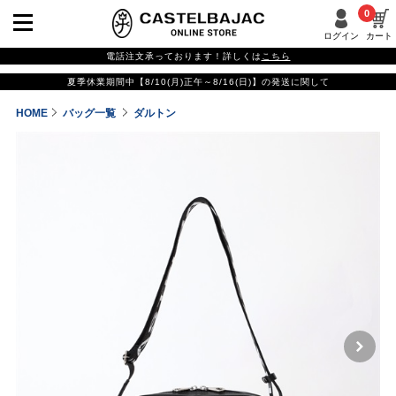
0
ログイン
カート
電話注文承っております！詳しくは
こちら
夏季休業期間中【8/10(月)正午～8/16(日)】の発送に関して
HOME
バッグ一覧
ダルトン