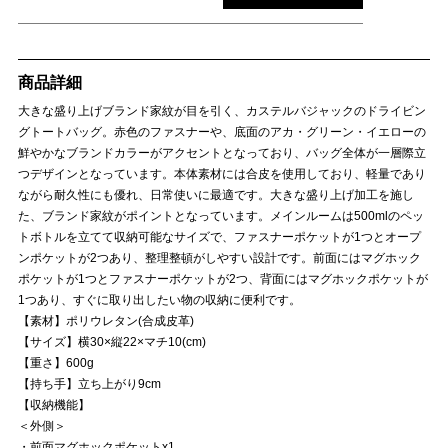
商品詳細
大きな盛り上げブランド家紋が目を引く、カステルバジャックのドライビン
グトートバッグ。赤色のファスナーや、底面のアカ・グリーン・イエローの
鮮やかなブランドカラーがアクセントとなっており、バッグ全体が一層際立
つデザインとなっています。本体素材には合皮を使用しており、軽量であり
ながら耐久性にも優れ、日常使いに最適です。大きな盛り上げ加工を施し
た、ブランド家紋がポイントとなっています。メインルームは500mlのペッ
トボトルを立てて収納可能なサイズで、ファスナーポケットが1つとオープ
ンポケットが2つあり、整理整頓がしやすい設計です。前面にはマグホック
ポケットが1つとファスナーポケットが2つ、背面にはマグホックポケットが
1つあり、すぐに取り出したい物の収納に便利です。
【素材】ポリウレタン(合成皮革)
【サイズ】横30×縦22×マチ10(cm)
【重さ】600g
【持ち手】立ち上がり9cm
【収納機能】
＜外側＞
・前面マグホックポケットx1