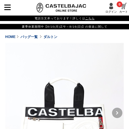
0
ログイン
カート
電話注文承っております！詳しくは
こちら
夏季休業期間中【8/10(月)正午～8/16(日)】の発送に関して
HOME
バッグ一覧
ダルトン