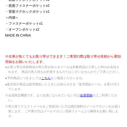
・前面ファスナーポケットx2
・背面マグホックポケットx1
＜内側＞
・ファスナーポケットx1
・オープンポケットx2
MADE IN CHINA
※在庫が無くてもお取り寄せできます！ご希望の際は取り寄せ依頼から通知
登録をお願いいたします。
●お取り寄せ依頼商品の再入荷お知らせメールは対象商品が入荷した時のみ送信さ
れます。 商品の再入荷をお約束するものではございませんのでご了承ください。
●予約商品につきましては
こちら
をご確認くださいませ。
●販売前の商品は販売開始したときにお知らせする「販売開始メール」を受け付け
ています。
※会員限定機能です。まだ会員になられていない方は
会員登録
の上ご利用くださ
い。
※再入荷リクエストメールをご登録頂いた方は購読無料のメールマガジンをお届け
致します。 ご不要の方はメールマガジン登録フォームより解除をお願い致しま
す。