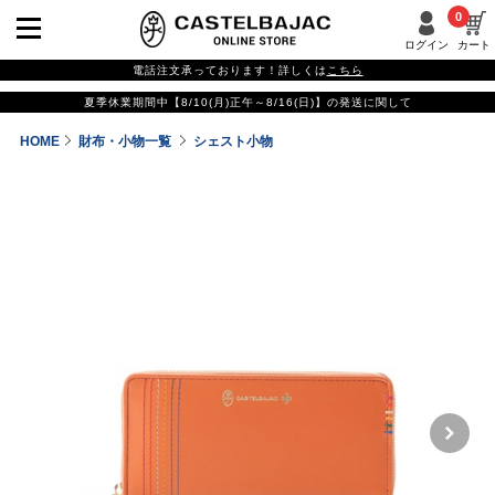
0
ログイン
カート
電話注文承っております！詳しくは
こちら
夏季休業期間中【8/10(月)正午～8/16(日)】の発送に関して
HOME
財布・小物一覧
シェスト小物