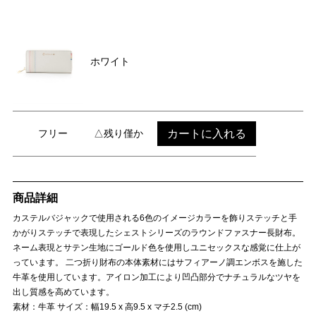
ホワイト
カートに入れる
フリー
△残り僅か
商品詳細
カステルバジャックで使用される6色のイメージカラーを飾りステッチと手
かがりステッチで表現したシェストシリーズのラウンドファスナー長財布。
ネーム表現とサテン生地にゴールド色を使用しユニセックスな感覚に仕上が
っています。 二つ折り財布の本体素材にはサフィアーノ調エンボスを施した
牛革を使用しています。アイロン加工により凹凸部分でナチュラルなツヤを
出し質感を高めています。
素材：牛革 サイズ：幅19.5 x 高9.5 x マチ2.5 (cm)