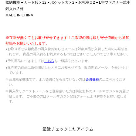
収納機能 ● カード段 x 12 ● ポケット大 x 2 ● お札室 x 2 ● L字ファスナー式小
銭入れ 2層
MADE IN CHINA
※在庫が無くてもお取り寄せできます！ご希望の際は取り寄せ依頼から通知
登録をお願いいたします。
●お取り寄せ依頼商品の再入荷お知らせメールは対象商品が入荷した時のみ送信さ
れます。 商品の再入荷をお約束するものではございませんのでご了承ください。
●予約商品につきましては
こちら
をご確認くださいませ。
●販売前の商品は販売開始したときにお知らせする「販売開始メール」を受け付け
ています。
※会員限定機能です。まだ会員になられていない方は
会員登録
の上ご利用くださ
い。
※再入荷リクエストメールをご登録頂いた方は購読無料のメールマガジンをお届け
致します。 ご不要の方はメールマガジン登録フォームより解除をお願い致しま
す。
最近チェックしたアイテム