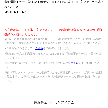
収納機能 ● カード段 x 12 ● ポケット大 x 2 ● お札室 x 2 ● L字ファスナー式小
銭入れ 2層
MADE IN CHINA
※在庫が無くてもお取り寄せできます！ご希望の際は取り寄せ依頼から通知
登録をお願いいたします。
●お取り寄せ依頼商品の再入荷お知らせメールは対象商品が入荷した時のみ送信さ
れます。 商品の再入荷をお約束するものではございませんのでご了承ください。
●予約商品につきましては
こちら
をご確認くださいませ。
●販売前の商品は販売開始したときにお知らせする「販売開始メール」を受け付け
ています。
※会員限定機能です。まだ会員になられていない方は
会員登録
の上ご利用くださ
い。
※再入荷リクエストメールをご登録頂いた方は購読無料のメールマガジンをお届け
致します。 ご不要の方はメールマガジン登録フォームより解除をお願い致しま
す。
最近チェックしたアイテム