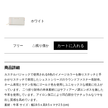
ホワイト
カートに入れる
フリー
△残り僅か
商品詳細
カステルバジャックで使用される6色のイメージカラーを飾りステッチと手
かがりステッチで表現したシェストシリーズのラウンドファスナー長財布。
ネーム表現とサテン生地にゴールド色を使用しユニセックスな感覚に仕上が
っています。 二つ折り財布の本体素材にはサフィアーノ調エンボスを施した
牛革を使用しています。アイロン加工により凹凸部分でナチュラルなツヤを
出し質感を高めています。
素材：牛革 サイズ：幅19.5 x 高9.5 x マチ2.5 (cm)