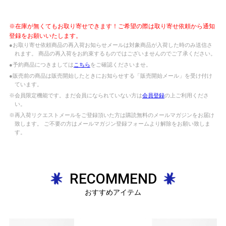
※在庫が無くてもお取り寄せできます！ご希望の際は取り寄せ依頼から通知
登録をお願いいたします。
●お取り寄せ依頼商品の再入荷お知らせメールは対象商品が入荷した時のみ送信さ
れます。 商品の再入荷をお約束するものではございませんのでご了承ください。
●予約商品につきましては
こちら
をご確認くださいませ。
●販売前の商品は販売開始したときにお知らせする「販売開始メール」を受け付け
ています。
※会員限定機能です。まだ会員になられていない方は
会員登録
の上ご利用くださ
い。
※再入荷リクエストメールをご登録頂いた方は購読無料のメールマガジンをお届け
致します。 ご不要の方はメールマガジン登録フォームより解除をお願い致しま
す。
RECOMMEND
おすすめアイテム