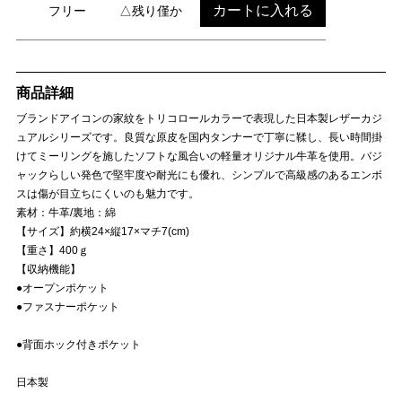
カートに入れる
フリー
△残り僅か
商品詳細
ブランドアイコンの家紋をトリコロールカラーで表現した日本製レザーカジ
ュアルシリーズです。良質な原皮を国内タンナーで丁寧に鞣し、長い時間掛
けてミーリングを施したソフトな風合いの軽量オリジナル牛革を使用。バジ
ャックらしい発色で堅牢度や耐光にも優れ、シンプルで高級感のあるエンボ
スは傷が目立ちにくいのも魅力です。
素材：牛革/裏地：綿
【サイズ】約横24×縦17×マチ7(cm)
【重さ】400ｇ
【収納機能】
●オープンポケット
●ファスナーポケット
●背面ホック付きポケット
日本製