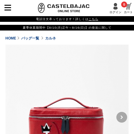
0
ログイン
カート
電話注文承っております！詳しくは
こちら
夏季休業期間中【8/10(月)正午～8/16(日)】の発送に関して
HOME
バッグ一覧
カルネ