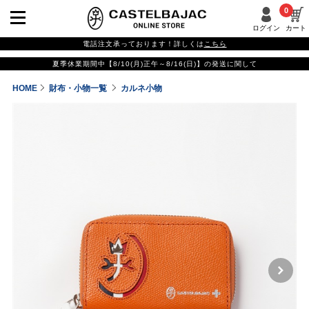
0
ログイン
カート
電話注文承っております！詳しくは
こちら
夏季休業期間中【8/10(月)正午～8/16(日)】の発送に関して
HOME
財布・小物一覧
カルネ小物