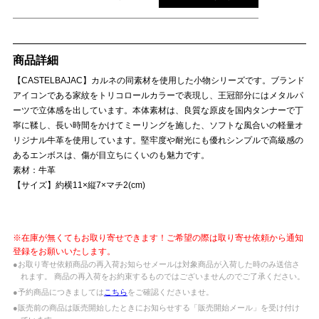
商品詳細
【CASTELBAJAC】カルネの同素材を使用した小物シリーズです。ブランド
アイコンである家紋をトリコロールカラーで表現し、王冠部分にはメタルパ
ーツで立体感を出しています。本体素材は、良質な原皮を国内タンナーで丁
寧に鞣し、長い時間をかけてミーリングを施した、ソフトな風合いの軽量オ
リジナル牛革を使用しています。堅牢度や耐光にも優れシンプルで高級感の
あるエンボスは、傷が目立ちにくいのも魅力です。
素材：牛革
【サイズ】約横11×縦7×マチ2(cm)
※在庫が無くてもお取り寄せできます！ご希望の際は取り寄せ依頼から通知
登録をお願いいたします。
●お取り寄せ依頼商品の再入荷お知らせメールは対象商品が入荷した時のみ送信さ
れます。 商品の再入荷をお約束するものではございませんのでご了承ください。
●予約商品につきましては
こちら
をご確認くださいませ。
●販売前の商品は販売開始したときにお知らせする「販売開始メール」を受け付け