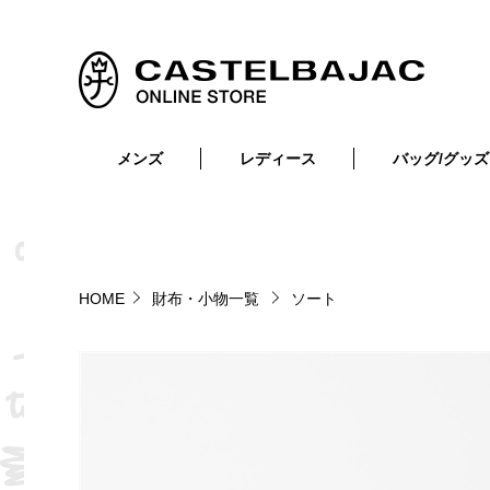
メンズ
レディース
バッグ/グッズ
小物
トップス
ショルダーバッグ
メンズウェア
トップス
ボトムス
ボディ・ウエストバッグ
レディースウェア
ボトムス
小物
セカンド・クラッチバッグ
ゴルフアイテム
HOME
財布・小物一覧
ソート
バッグ
バッグ
ビジネス・トートバッグ
リュック・ボストン・キャリー
財布・小物
ベルト
靴