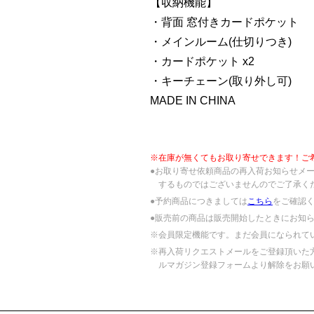
【収納機能】
・背面 窓付きカードポケット
・メインルーム(仕切りつき)
・カードポケット x2
・キーチェーン(取り外し可)
MADE IN CHINA
※在庫が無くてもお取り寄せできます！ご
●お取り寄せ依頼商品の再入荷お知らせメ
するものではございませんのでご了承く
●予約商品につきましては
こちら
をご確認
●販売前の商品は販売開始したときにお知
※会員限定機能です。まだ会員になられて
※再入荷リクエストメールをご登録頂いた
ルマガジン登録フォームより解除をお願