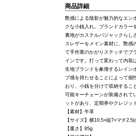
商品詳細
艶感による陰影が魅力的なエン
クな小銭入れ。ブランドカラー
裏地がカステルバジャックらし
スレザーをメイン素材に、艶感
て手作業のかがりステッチでブ
インです。打って変わって内装
生地ブランドを象徴するレイン
プ感を持たせることによって個
おり、小銭を分けて収納するこ
可能キーチェーンが装備されて
ットがあり、定期券やクレジッ
【素材】牛革
【サイズ】横10.5×縦7×マチ2.5(c
【重さ】85g