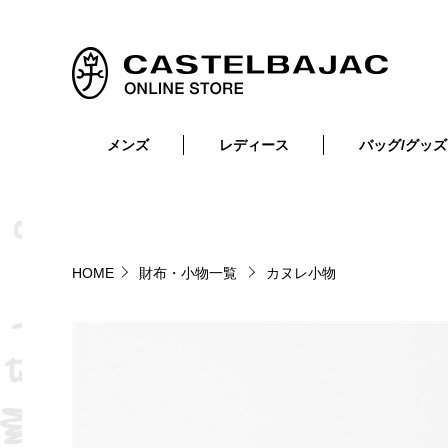
メンズ
レディース
バッグ/グッズ
小物
トップス
ショルダーバッグ
メンズウェア
トップス
ボトムス
ボディ・ウエストバッグ
レディースウェア
ボトムス
小物
セカンド・クラッチバッグ
ゴルフアイテム
HOME
財布・小物一覧
カヌレ小物
バッグ
バッグ
ビジネス・トートバッグ
リュック・ボストン・キャリー
財布・小物
ベルト
靴