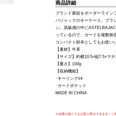
商品詳細
ブランド家紋をボーダーライン
バジャックのキーケース。ブラ
ン。高級感の中にASTELBA
っているので、カードを複数枚
コンパクト財布としてもお使い
【素材】牛革
【サイズ】約横10.5×縦7.5×マチ2.
【重さ】100g
【収納機能】
･キーリングx4
･カードポケット
MADE IN CHINA
※在庫が無くてもお取り寄せできます！ご