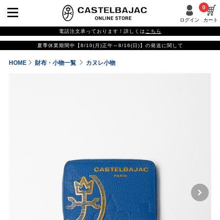
0
ログイン
カート
電話注文承っております！詳しくは
こちら
夏季休業期間中【8/10(月)正午～8/16(日)】の発送に関して
HOME
財布・小物一覧
カヌレ小物