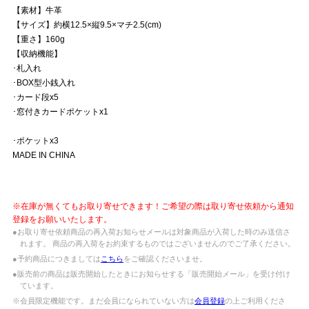
【素材】牛革
【サイズ】約横12.5×縦9.5×マチ2.5(cm)
【重さ】160g
【収納機能】
･札入れ
･BOX型小銭入れ
･カード段x5
･窓付きカードポケットx1
･ポケットx3
MADE IN CHINA
※在庫が無くてもお取り寄せできます！ご希望の際は取り寄せ依頼から通知
登録をお願いいたします。
●お取り寄せ依頼商品の再入荷お知らせメールは対象商品が入荷した時のみ送信さ
れます。 商品の再入荷をお約束するものではございませんのでご了承ください。
●予約商品につきましては
こちら
をご確認くださいませ。
●販売前の商品は販売開始したときにお知らせする「販売開始メール」を受け付け
ています。
※会員限定機能です。まだ会員になられていない方は
会員登録
の上ご利用くださ