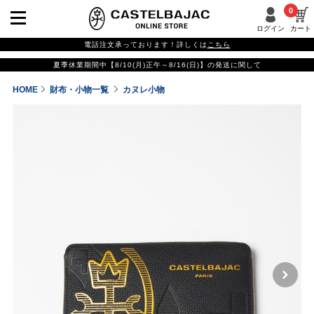
0
ログイン
カート
電話注文承っております！詳しくは
こちら
夏季休業期間中【8/10(月)正午～8/16(日)】の発送に関して
HOME
財布・小物一覧
カヌレ小物