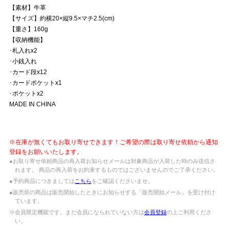
【素材】牛革
【サイズ】約横20×縦9.5×マチ2.5(cm)
【重さ】160g
【収納機能】
･札入れx2
･小銭入れ
･カード段x12
･カードポケットx1
･ポケットx2
MADE IN CHINA
※在庫が無くてもお取り寄せできます！ご希望の際は取り寄せ依頼から通知
登録をお願いいたします。
●お取り寄せ依頼商品の再入荷お知らせメールは対象商品が入荷した時のみ送信さ
れます。 商品の再入荷をお約束するものではございませんのでご了承ください。
●予約商品につきましては
こちら
をご確認くださいませ。
●販売前の商品は販売開始したときにお知らせする「販売開始メール」を受け付け
ています。
※会員限定機能です。まだ会員になられていない方は
会員登録
の上ご利用くださ
い。