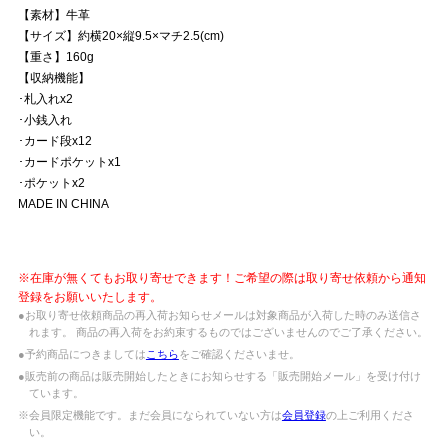
【素材】牛革
【サイズ】約横20×縦9.5×マチ2.5(cm)
【重さ】160g
【収納機能】
･札入れx2
･小銭入れ
･カード段x12
･カードポケットx1
･ポケットx2
MADE IN CHINA
※在庫が無くてもお取り寄せできます！ご希望の際は取り寄せ依頼から通知
登録をお願いいたします。
●お取り寄せ依頼商品の再入荷お知らせメールは対象商品が入荷した時のみ送信さ
れます。 商品の再入荷をお約束するものではございませんのでご了承ください。
●予約商品につきましては
こちら
をご確認くださいませ。
●販売前の商品は販売開始したときにお知らせする「販売開始メール」を受け付け
ています。
※会員限定機能です。まだ会員になられていない方は
会員登録
の上ご利用くださ
い。