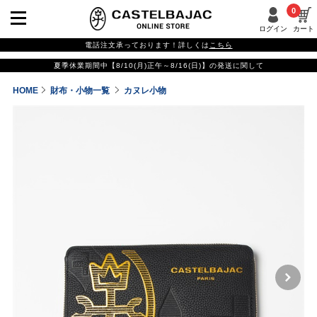
0
ログイン
カート
電話注文承っております！詳しくは
こちら
夏季休業期間中【8/10(月)正午～8/16(日)】の発送に関して
HOME
財布・小物一覧
カヌレ小物