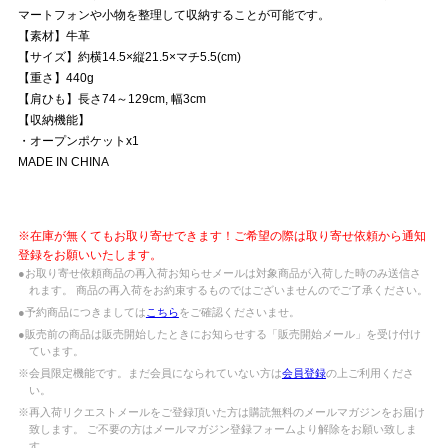
マートフォンや小物を整理して収納することが可能です。
【素材】牛革
【サイズ】約横14.5×縦21.5×マチ5.5(cm)
【重さ】440g
【肩ひも】長さ74～129cm, 幅3cm
【収納機能】
・オープンポケットx1
MADE IN CHINA
※在庫が無くてもお取り寄せできます！ご希望の際は取り寄せ依頼から通知
登録をお願いいたします。
●お取り寄せ依頼商品の再入荷お知らせメールは対象商品が入荷した時のみ送信さ
れます。 商品の再入荷をお約束するものではございませんのでご了承ください。
●予約商品につきましては
こちら
をご確認くださいませ。
●販売前の商品は販売開始したときにお知らせする「販売開始メール」を受け付け
ています。
※会員限定機能です。まだ会員になられていない方は
会員登録
の上ご利用くださ
い。
※再入荷リクエストメールをご登録頂いた方は購読無料のメールマガジンをお届け
致します。 ご不要の方はメールマガジン登録フォームより解除をお願い致しま
す。