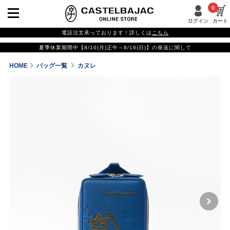
0
ログイン
カート
電話注文承っております！詳しくは
こちら
夏季休業期間中【8/10(月)正午～8/16(日)】の発送に関して
HOME
バッグ一覧
カヌレ