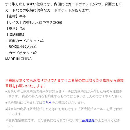
すく取り出しやすい仕様です。内側にはカードポケットが2つ、背面にもIC
カードなどの収納に便利なカードポケットがあります。
【素材】牛革
【サイズ】約横10.5×縦7×マチ2(cm)
【重さ】75g
【収納機能】
・背面カードポケットx1
・BOX型小銭入れx1
・カードポケットx2
MADE IN CHINA
※在庫が無くてもお取り寄せできます！ご希望の際は取り寄せ依頼から通知
登録をお願いいたします。
●お取り寄せ依頼商品の再入荷お知らせメールは対象商品が入荷した時のみ送信さ
れます。 商品の再入荷をお約束するものではございませんのでご了承ください。
●予約商品につきましては
こちら
をご確認くださいませ。
●販売前の商品は販売開始したときにお知らせする「販売開始メール」を受け付け
ています。
※会員限定機能です。まだ会員になられていない方は
会員登録
の上ご利用くださ
い。