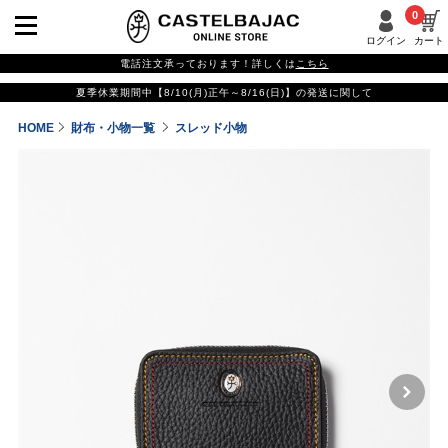
0
ログイン
カート
電話注文承っております！詳しくは
こちら
夏季休業期間中【8/10(月)正午～8/16(日)】の発送に関して
HOME
財布・小物一覧
スレッド小物