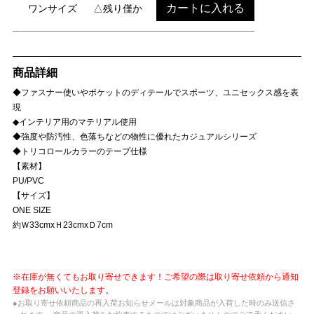
カートに入れる
ワンサイズ
△残り僅か
商品詳細
◆ファスナー使いやポケットのディテールでスポーツ、ユニセックス感を表
現
◆インテリア用のマテリアル使用
◆強度や防汚性、色落ちなどの物性に優れたカジュアルシリーズ
◆トリコロールカラーのテープ仕様
【素材】
PU/PVC
【サイズ】
ONE SIZE
約Ｗ33cmxＨ23cmxＤ7cm
※在庫が無くてもお取り寄せできます！ご希望の際は取り寄せ依頼から通知
登録をお願いいたします。
●お取り寄せ依頼商品の再入荷お知らせメールは対象商品が入荷した時のみ送信さ