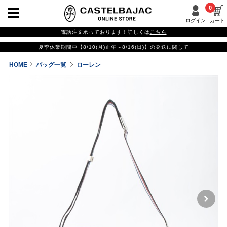
0
ログイン
カート
電話注文承っております！詳しくは
こちら
夏季休業期間中【8/10(月)正午～8/16(日)】の発送に関して
HOME
バッグ一覧
ローレン