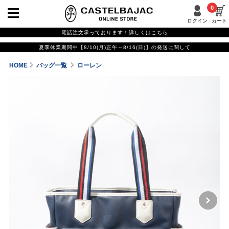
0
ログイン
カート
電話注文承っております！詳しくは
こちら
夏季休業期間中【8/10(月)正午～8/16(日)】の発送に関して
HOME
バッグ一覧
ローレン