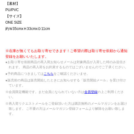
【素材】
PU/PVC
【サイズ】
ONE SIZE
約Ｗ35cmxＨ33cmxＤ11cm
※在庫が無くてもお取り寄せできます！ご希望の際は取り寄せ依頼から通知
登録をお願いいたします。
●お取り寄せ依頼商品の再入荷お知らせメールは対象商品が入荷した時のみ送信さ
れます。 商品の再入荷をお約束するものではございませんのでご了承ください。
●予約商品につきましては
こちら
をご確認くださいませ。
●販売前の商品は販売開始したときにお知らせする「販売開始メール」を受け付け
ています。
※会員限定機能です。まだ会員になられていない方は
会員登録
の上ご利用くださ
い。
※再入荷リクエストメールをご登録頂いた方は購読無料のメールマガジンをお届け
致します。 ご不要の方はメールマガジン登録フォームより解除をお願い致しま
す。