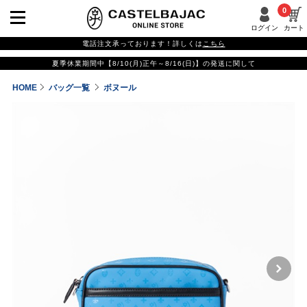
0
ログイン
カート
電話注文承っております！詳しくは
こちら
夏季休業期間中【8/10(月)正午～8/16(日)】の発送に関して
HOME
バッグ一覧
ボヌール