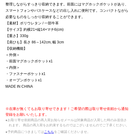
整理しながらすっきり収納できます。前面にはマグホックポケットがあり、
スマートフォンやパスケースなどの出し入れに便利です。コンパクトながら
必要なものをしっかり収納することができます。
【素材】ポリウレタン / 一部牛革
【サイズ】約横21×縦14×マチ6(cm)
【重さ】330g
【肩ひも】長さ 86～142cm, 幅 3cm
【収納機能】
＜外側＞
・前面マグホックポケットx1
＜内側＞
・ファスナーポケットx1
・オープンポケットx1
MADE IN CHINA
※在庫が無くてもお取り寄せできます！ご希望の際は取り寄せ依頼から通知
登録をお願いいたします。
●お取り寄せ依頼商品の再入荷お知らせメールは対象商品が入荷した時のみ送信さ
れます。 商品の再入荷をお約束するものではございませんのでご了承ください。
●予約商品につきましては
こちら
をご確認くださいませ。