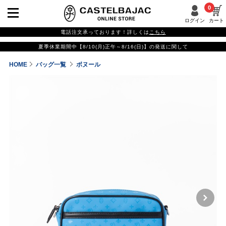
0
ログイン
カート
電話注文承っております！詳しくは
こちら
夏季休業期間中【8/10(月)正午～8/16(日)】の発送に関して
HOME
バッグ一覧
ボヌール