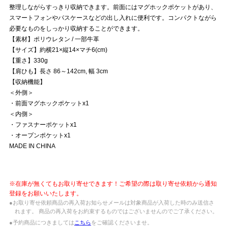
整理しながらすっきり収納できます。前面にはマグホックポケットがあり、
スマートフォンやパスケースなどの出し入れに便利です。コンパクトながら
必要なものをしっかり収納することができます。
【素材】ポリウレタン / 一部牛革
【サイズ】約横21×縦14×マチ6(cm)
【重さ】330g
【肩ひも】長さ 86～142cm, 幅 3cm
【収納機能】
＜外側＞
・前面マグホックポケットx1
＜内側＞
・ファスナーポケットx1
・オープンポケットx1
MADE IN CHINA
※在庫が無くてもお取り寄せできます！ご希望の際は取り寄せ依頼から通知
登録をお願いいたします。
●お取り寄せ依頼商品の再入荷お知らせメールは対象商品が入荷した時のみ送信さ
れます。 商品の再入荷をお約束するものではございませんのでご了承ください。
●予約商品につきましては
こちら
をご確認くださいませ。