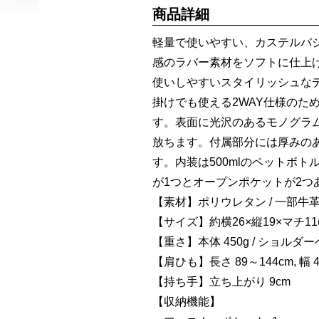
商品詳細
軽量で使いやすい、カステルバ
感のラバー素材をソフトに仕上
使いしやすいスタイリッシュな
掛けでも使える2WAY仕様のた
す。表面に光沢のあるモノグラ
放ちます。付属部分には厚みの
す。内装は500mlのペットボ
が1つとオープンポケットが2
【素材】ポリウレタン / 一部牛
【サイズ】約横26×縦19×マチ11(
【重さ】本体 450g / ショルダー
【肩ひも】長さ 89～144cm, 幅 4
【持ち手】立ち上がり 9cm
【収納機能】