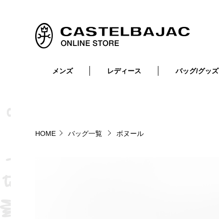
メンズ
レディース
バッグ/グッズ
小物
トップス
ショルダーバッグ
メンズウェア
トップス
ボトムス
ボディ・ウエストバッグ
レディースウェア
ボトムス
小物
セカンド・クラッチバッグ
ゴルフアイテム
HOME
バッグ一覧
ボヌール
バッグ
バッグ
ビジネス・トートバッグ
リュック・ボストン・キャリー
財布・小物
ベルト
靴