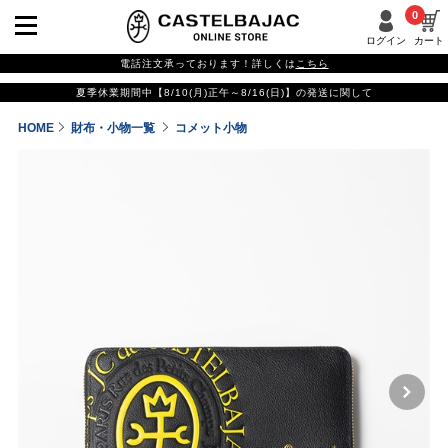
0
ログイン
カート
電話注文承っております！詳しくは
こちら
夏季休業期間中【8/10(月)正午～8/16(日)】の発送に関して
HOME
財布・小物一覧
コメット小物