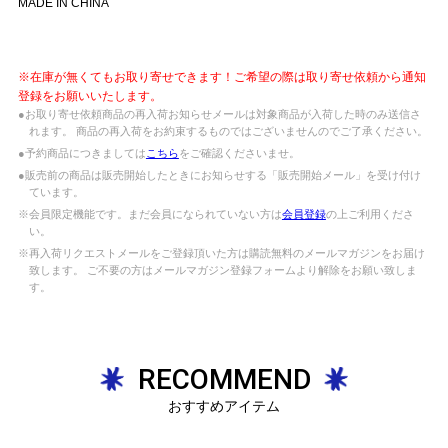
MADE IN CHINA
※在庫が無くてもお取り寄せできます！ご希望の際は取り寄せ依頼から通知
登録をお願いいたします。
●お取り寄せ依頼商品の再入荷お知らせメールは対象商品が入荷した時のみ送信さ
れます。 商品の再入荷をお約束するものではございませんのでご了承ください。
●予約商品につきましては
こちら
をご確認くださいませ。
●販売前の商品は販売開始したときにお知らせする「販売開始メール」を受け付け
ています。
※会員限定機能です。まだ会員になられていない方は
会員登録
の上ご利用くださ
い。
※再入荷リクエストメールをご登録頂いた方は購読無料のメールマガジンをお届け
致します。 ご不要の方はメールマガジン登録フォームより解除をお願い致しま
す。
RECOMMEND
おすすめアイテム