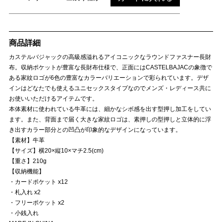
商品詳細
カステルバジャックの高級感溢れるアイコニックなラウンドファスナー長財
布。収納ポケットが豊富な長財布仕様で、正面にはCASTELBAJACの象徴で
ある家紋ロゴが6色の豊富なカラーバリエーションで彩られています。デザ
インはどなたでも使えるユニセックスタイプなのでメンズ・レディース共に
お使いいただけるアイテムです。
本体素材に使われている牛革には、細かなシボ感を出す型押し加工をしてい
ます。また、背面まで届く大きな家紋ロゴは、素押しの型押しと立体的に浮
き出すカラー部分との凹凸が印象的なデザインになっています。
【素材】牛革
【サイズ】横20×縦10×マチ2.5(cm)
【重さ】210g
【収納機能】
・カードポケット x12
・札入れ x2
・フリーポケット x2
・小銭入れ