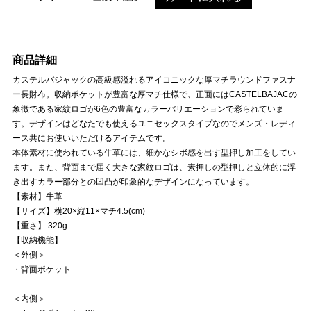
商品詳細
カステルバジャックの高級感溢れるアイコニックな厚マチラウンドファスナ
ー長財布。収納ポケットが豊富な厚マチ仕様で、正面にはCASTELBAJACの
象徴である家紋ロゴが6色の豊富なカラーバリエーションで彩られていま
す。デザインはどなたでも使えるユニセックスタイプなのでメンズ・レディ
ース共にお使いいただけるアイテムです。
本体素材に使われている牛革には、細かなシボ感を出す型押し加工をしてい
ます。また、背面まで届く大きな家紋ロゴは、素押しの型押しと立体的に浮
き出すカラー部分との凹凸が印象的なデザインになっています。
【素材】牛革
【サイズ】横20×縦11×マチ4.5(cm)
【重さ】 320g
【収納機能】
＜外側＞
・背面ポケット
＜内側＞