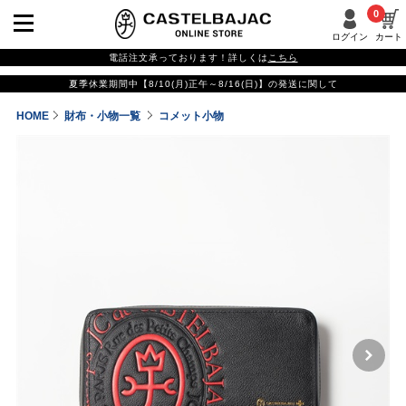
0
ログイン
カート
電話注文承っております！詳しくは
こちら
夏季休業期間中【8/10(月)正午～8/16(日)】の発送に関して
HOME
財布・小物一覧
コメット小物