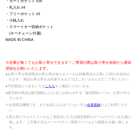
・カードポケット x36
・札入れ x4
・フリーポケット x3
・小銭入れ
・スマートキー収納ポケット
(キーチェーン付属)
MADE IN CHINA
※在庫が無くてもお取り寄せできます！ご希望の際は取り寄せ依頼から通知
登録をお願いいたします。
●お取り寄せ依頼商品の再入荷お知らせメールは対象商品が入荷した時のみ送信さ
れます。 商品の再入荷をお約束するものではございませんのでご了承ください。
●予約商品につきましては
こちら
をご確認くださいませ。
●販売前の商品は販売開始したときにお知らせする「販売開始メール」を受け付け
ています。
※会員限定機能です。まだ会員になられていない方は
会員登録
の上ご利用くださ
い。
※再入荷リクエストメールをご登録頂いた方は購読無料のメールマガジンをお届け
致します。 ご不要の方はメールマガジン登録フォームより解除をお願い致しま
す。