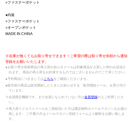
○ファスナーポケット
●内装
○ファスナーポケット
○オープンポケット
MADE IN CHINA
※在庫が無くてもお取り寄せできます！ご希望の際は取り寄せ依頼から通知
登録をお願いいたします。
●お取り寄せ依頼商品の再入荷お知らせメールは対象商品が入荷した時のみ送信さ
れます。 商品の再入荷をお約束するものではございませんのでご了承ください。
●予約商品につきましては
こちら
をご確認くださいませ。
●販売前の商品は販売開始したときにお知らせする「販売開始メール」を受け付け
ています。
※会員限定機能です。まだ会員になられていない方は
会員登録
の上ご利用くださ
い。
※再入荷リクエストメールをご登録頂いた方は購読無料のメールマガジンをお届け
致します。 ご不要の方はメールマガジン登録フォームより解除をお願い致しま
す。