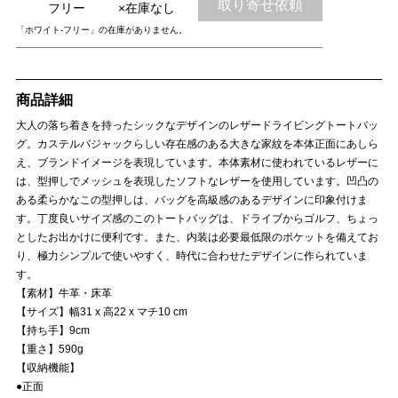
取り寄せ依頼
フリー
×在庫なし
「ホワイト-フリー」の在庫がありません。
商品詳細
大人の落ち着きを持ったシックなデザインのレザードライビングトートバッ
グ。カステルバジャックらしい存在感のある大きな家紋を本体正面にあしら
え、ブランドイメージを表現しています。本体素材に使われているレザーに
は、型押しでメッシュを表現したソフトなレザーを使用しています。凹凸の
ある柔らかなこの型押しは、バッグを高級感のあるデザインに印象付けま
す。丁度良いサイズ感のこのトートバッグは、ドライブからゴルフ、ちょっ
としたお出かけに便利です。また、内装は必要最低限のポケットを備えてお
り、極力シンプルで使いやすく、時代に合わせたデザインに作られていま
す。
【素材】牛革・床革
【サイズ】幅31 x 高22 x マチ10 cm
【持ち手】9cm
【重さ】590g
【収納機能】
●正面