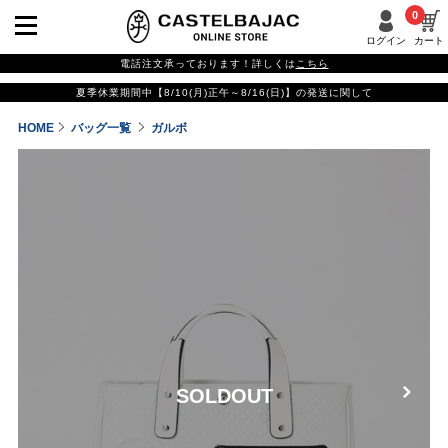
0
ログイン
カート
電話注文承っております！詳しくは
こちら
夏季休業期間中【8/10(月)正午～8/16(日)】の発送に関して
HOME
バッグ一覧
ガルボ
SOLDOUT