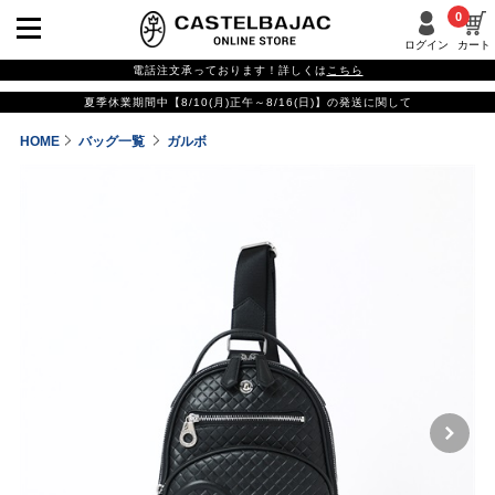
0
ログイン
カート
電話注文承っております！詳しくは
こちら
夏季休業期間中【8/10(月)正午～8/16(日)】の発送に関して
HOME
バッグ一覧
ガルボ