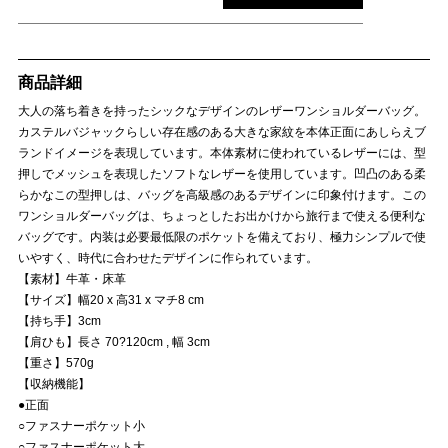
商品詳細
大人の落ち着きを持ったシックなデザインのレザーワンショルダーバッグ。
カステルバジャックらしい存在感のある大きな家紋を本体正面にあしらえブ
ランドイメージを表現しています。本体素材に使われているレザーには、型
押しでメッシュを表現したソフトなレザーを使用しています。凹凸のある柔
らかなこの型押しは、バッグを高級感のあるデザインに印象付けます。この
ワンショルダーバッグは、ちょっとしたお出かけから旅行まで使える便利な
バッグです。内装は必要最低限のポケットを備えており、極力シンプルで使
いやすく、時代に合わせたデザインに作られています。
【素材】牛革・床革
【サイズ】幅20 x 高31 x マチ8 cm
【持ち手】3cm
【肩ひも】長さ 70?120cm , 幅 3cm
【重さ】570g
【収納機能】
●正面
○ファスナーポケット小
○ファスナーポケット大