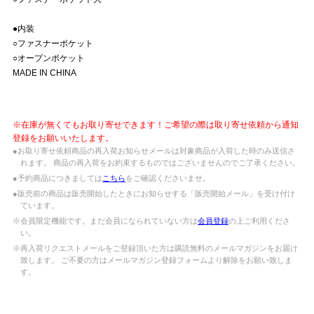
●内装
○ファスナーポケット
○オープンポケット
MADE IN CHINA
※在庫が無くてもお取り寄せできます！ご希望の際は取り寄せ依頼から通知
登録をお願いいたします。
●お取り寄せ依頼商品の再入荷お知らせメールは対象商品が入荷した時のみ送信さ
れます。 商品の再入荷をお約束するものではございませんのでご了承ください。
●予約商品につきましては
こちら
をご確認くださいませ。
●販売前の商品は販売開始したときにお知らせする「販売開始メール」を受け付け
ています。
※会員限定機能です。まだ会員になられていない方は
会員登録
の上ご利用くださ
い。
※再入荷リクエストメールをご登録頂いた方は購読無料のメールマガジンをお届け
致します。 ご不要の方はメールマガジン登録フォームより解除をお願い致しま
す。