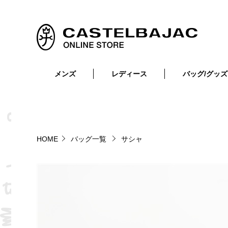
メンズ
レディース
バッグ/グッズ
小物
トップス
ショルダーバッグ
メンズウェア
トップス
ボトムス
ボディ・ウエストバッグ
レディースウェア
ボトムス
小物
セカンド・クラッチバッグ
ゴルフアイテム
HOME
バッグ一覧
サシャ
バッグ
バッグ
ビジネス・トートバッグ
リュック・ボストン・キャリー
財布・小物
ベルト
靴