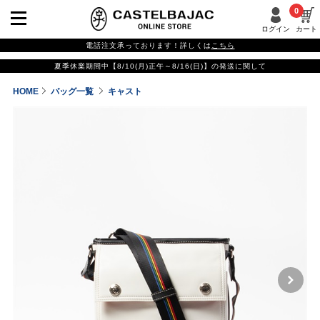
0
ログイン
カート
電話注文承っております！詳しくは
こちら
夏季休業期間中【8/10(月)正午～8/16(日)】の発送に関して
HOME
バッグ一覧
キャスト