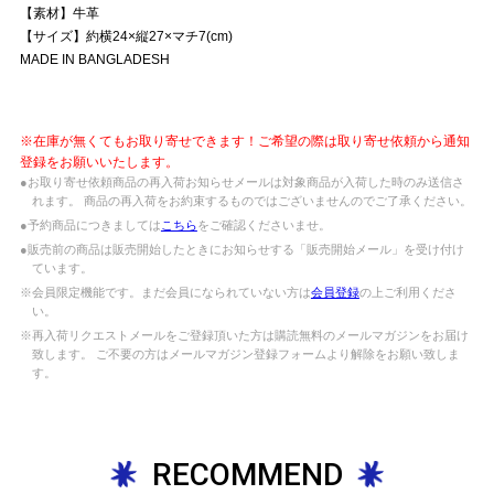
【素材】牛革
【サイズ】約横24×縦27×マチ7(cm)
MADE IN BANGLADESH
※在庫が無くてもお取り寄せできます！ご希望の際は取り寄せ依頼から通知
登録をお願いいたします。
●お取り寄せ依頼商品の再入荷お知らせメールは対象商品が入荷した時のみ送信さ
れます。 商品の再入荷をお約束するものではございませんのでご了承ください。
●予約商品につきましては
こちら
をご確認くださいませ。
●販売前の商品は販売開始したときにお知らせする「販売開始メール」を受け付け
ています。
※会員限定機能です。まだ会員になられていない方は
会員登録
の上ご利用くださ
い。
※再入荷リクエストメールをご登録頂いた方は購読無料のメールマガジンをお届け
致します。 ご不要の方はメールマガジン登録フォームより解除をお願い致しま
す。
RECOMMEND